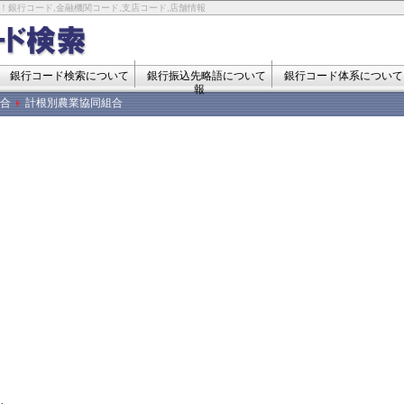
！銀行コード,金融機関コード,支店コード,店舗情報
銀行コード検索について
銀行振込先略語について
銀行コード体系について
報
合
計根別農業協同組合