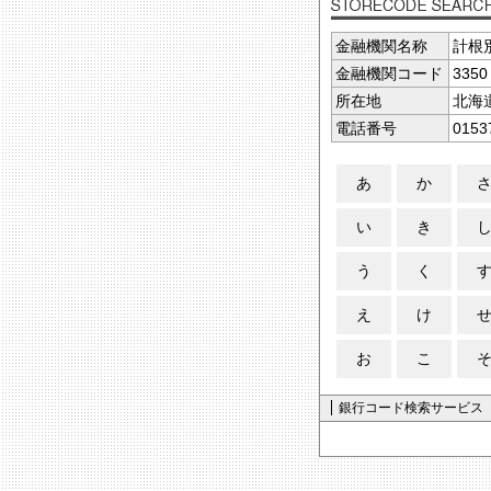
金融機関名称
計根
金融機関コード
3350
所在地
北海
電話番号
0153
あ
か
い
き
う
く
え
け
お
こ
銀行コード検索サービス