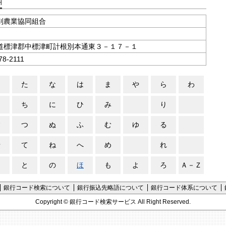
支店コード検索
別農業協同組合
道標津郡中標津町計根別本通東３－１７－１
78-2111
さ
た
な
は
ま
や
ら
わ
し
ち
に
ひ
み
り
す
つ
ぬ
ふ
む
ゆ
る
せ
て
ね
へ
め
れ
そ
と
の
ほ
も
よ
ろ
Ａ－Ｚ
銀行コード検索について
銀行振込先略語について
銀行コード体系について
Copyright ©
銀行コード検索サービス
All Right Reserved.