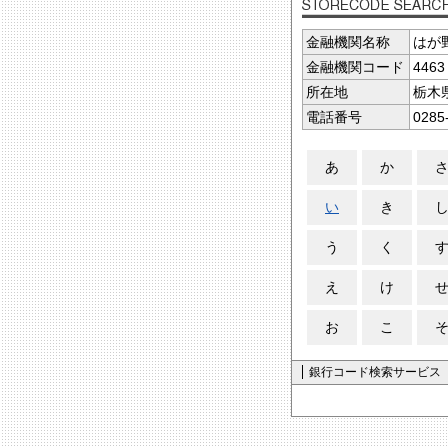
金融機関名称
はが
金融機関コード
4463
所在地
栃木
電話番号
0285
あ
か
い
き
う
く
え
け
お
こ
銀行コード検索サービス