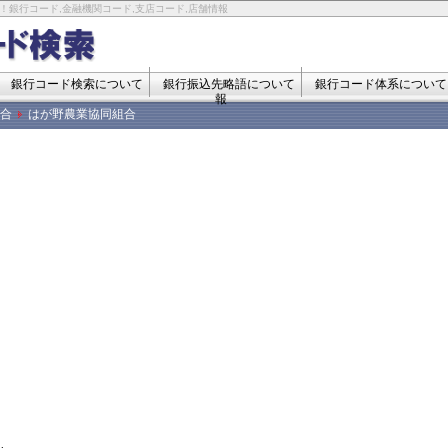
！銀行コード,金融機関コード,支店コード,店舗情報
銀行コード検索について
銀行振込先略語について
銀行コード体系について
報
合
はが野農業協同組合