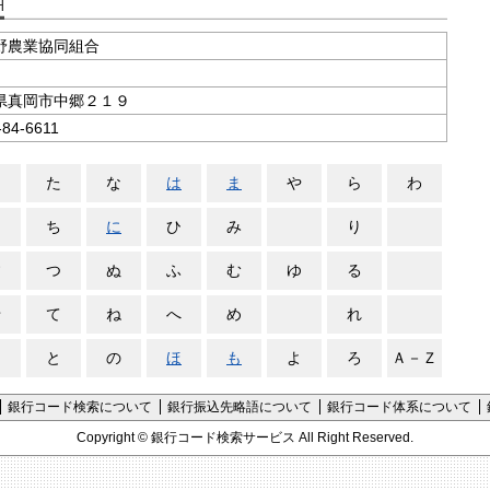
支店コード検索
野農業協同組合
県真岡市中郷２１９
-84-6611
さ
た
な
は
ま
や
ら
わ
し
ち
に
ひ
み
り
す
つ
ぬ
ふ
む
ゆ
る
せ
て
ね
へ
め
れ
そ
と
の
ほ
も
よ
ろ
Ａ－Ｚ
銀行コード検索について
銀行振込先略語について
銀行コード体系について
Copyright ©
銀行コード検索サービス
All Right Reserved.