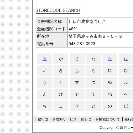
金融機関名称
川口市農業協同組合
金融機関コード
4691
所在地
埼玉県鳩ヶ谷市南６－５－８
電話番号
048-281-0923
あ
か
さ
た
な
は
い
き
し
ち
に
ひ
う
く
す
つ
ぬ
ふ
え
け
せ
て
ね
へ
お
こ
そ
と
の
ほ
銀行コード検索サービス
銀行コード検索について
銀行
Copyright ©
銀行コ