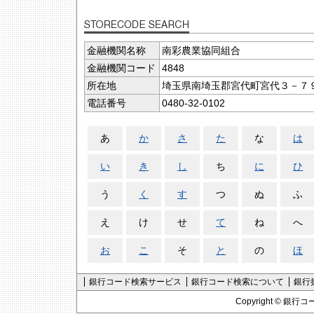
金融機関名称
南彩農業協同組合
金融機関コード
4848
所在地
埼玉県南埼玉郡宮代町宮代３－７
電話番号
0480-32-0102
あ
か
さ
た
な
は
い
き
し
ち
に
ひ
う
く
す
つ
ぬ
ふ
え
け
せ
て
ね
へ
お
こ
そ
と
の
ほ
銀行コード検索サービス
銀行コード検索について
銀行
Copyright ©
銀行コ