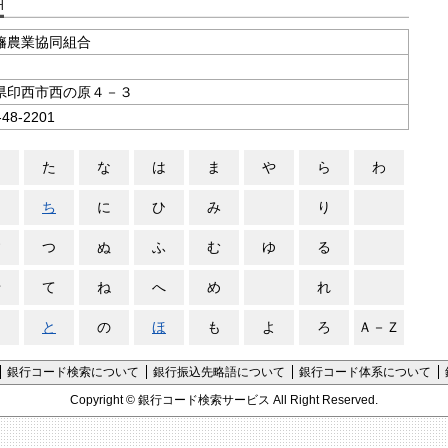
支店コード検索
旛農業協同組合
県印西市西の原４－３
-48-2201
さ
た
な
は
ま
や
ら
わ
し
ち
に
ひ
み
り
す
つ
ぬ
ふ
む
ゆ
る
せ
て
ね
へ
め
れ
そ
と
の
ほ
も
よ
ろ
Ａ－Ｚ
銀行コード検索について
銀行振込先略語について
銀行コード体系について
Copyright ©
銀行コード検索サービス
All Right Reserved.