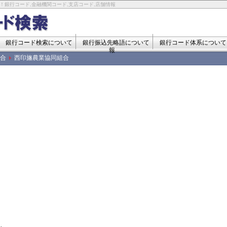
！銀行コード,金融機関コード,支店コード,店舗情報
銀行コード検索について
銀行振込先略語について
銀行コード体系について
報
合
西印旛農業協同組合