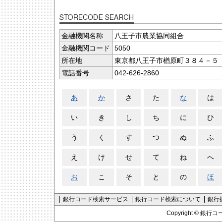
金融機関名称
八王子市農業協同組合
金融機関コード
5050
所在地
東京都八王子市楢原町３８４－５
電話番号
042-626-2860
あ
か
さ
た
な
は
い
き
し
ち
に
ひ
う
く
す
つ
ぬ
ふ
え
け
せ
て
ね
へ
お
こ
そ
と
の
ほ
銀行コード検索サービス
銀行コード検索について
銀行
Copyright ©
銀行コ