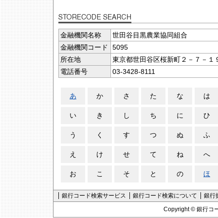
金融機関名称
世田谷目黒農業協同組合
金融機関コード
5095
所在地
東京都世田谷区桜新町２－７－１
電話番号
03-3428-8111
あ
か
さ
た
な
は
い
き
し
ち
に
ひ
う
く
す
つ
ぬ
ふ
え
け
せ
て
ね
へ
お
こ
そ
と
の
ほ
銀行コード検索サービス
銀行コード検索について
銀行
Copyright ©
銀行コ