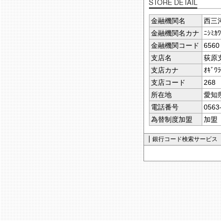
金融機関名
西三
金融機関名カナ
ﾆｼﾐｶﾜ
金融機関コード
6560
支店名
荻原
支店カナ
ｵｷﾞﾜﾗ
支店コード
268
所在地
愛知
電話番号
0563
為替制度加盟
加盟
銀行コード検索サービス