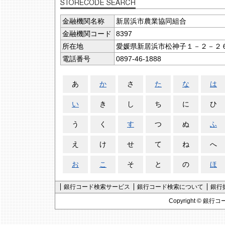
金融機関名称
新居浜市農業協同組合
金融機関コード
8397
所在地
愛媛県新居浜市松神子１－２－２
電話番号
0897-46-1888
あ
か
さ
た
な
は
い
き
し
ち
に
ひ
う
く
す
つ
ぬ
ふ
え
け
せ
て
ね
へ
お
こ
そ
と
の
ほ
銀行コード検索サービス
銀行コード検索について
銀行
Copyright ©
銀行コ