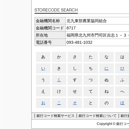
金融機関名称
北九東部農業協同組合
金融機関コード
8717
所在地
福岡県北九州市門司区吉志１－３
電話番号
093-481-1032
あ
か
さ
た
な
は
い
き
し
ち
に
ひ
う
く
す
つ
ぬ
ふ
え
け
せ
て
ね
へ
お
こ
そ
と
の
ほ
銀行コード検索サービス
銀行コード検索について
銀行
Copyright ©
銀行コ