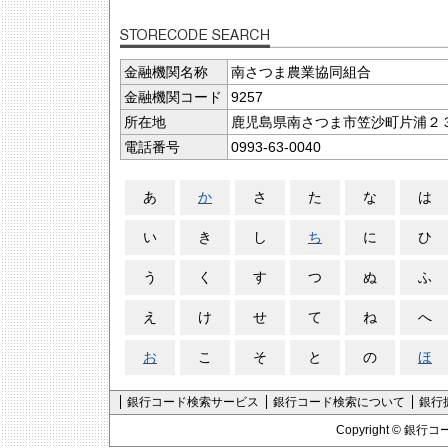
金融機関名称
南さつま農業協同組合
金融機関コード
9257
所在地
鹿児島県南さつま市笠沙町片浦２
電話番号
0993-63-0040
あ
か
さ
た
な
は
い
き
し
ち
に
ひ
う
く
す
つ
ぬ
ふ
え
け
せ
て
ね
へ
お
こ
そ
と
の
ほ
銀行コード検索サービス
銀行コード検索について
銀行
Copyright ©
銀行コ