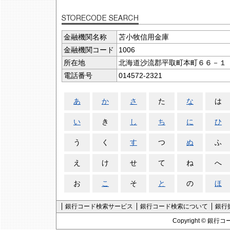
金融機関名称
苫小牧信用金庫
金融機関コード
1006
所在地
北海道沙流郡平取町本町６６－１
電話番号
014572-2321
あ
か
さ
た
な
は
い
き
し
ち
に
ひ
う
く
す
つ
ぬ
ふ
え
け
せ
て
ね
へ
お
こ
そ
と
の
ほ
銀行コード検索サービス
銀行コード検索について
銀行
Copyright ©
銀行コ