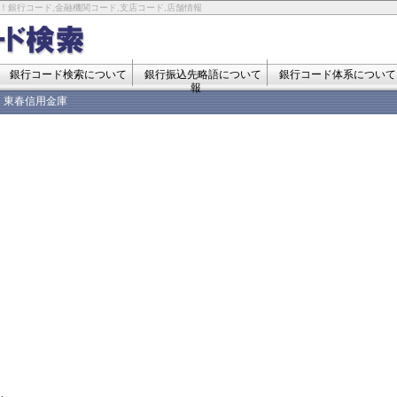
！銀行コード,金融機関コード,支店コード,店舗情報
銀行コード検索について
銀行振込先略語について
銀行コード体系について
報
東春信用金庫