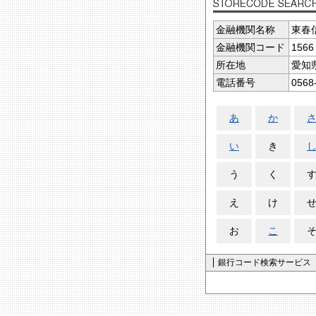
金融機関名称
東春
金融機関コード
1566
所在地
愛知
電話番号
0568
あ
か
い
き
う
く
え
け
お
こ
銀行コード検索サービス