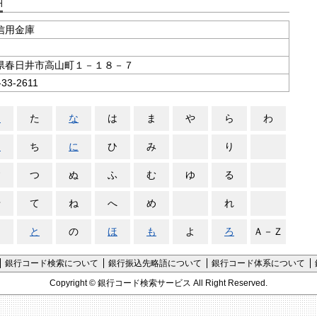
支店コード検索
信用金庫
県春日井市高山町１－１８－７
-33-2611
さ
た
な
は
ま
や
ら
わ
し
ち
に
ひ
み
り
す
つ
ぬ
ふ
む
ゆ
る
せ
て
ね
へ
め
れ
そ
と
の
ほ
も
よ
ろ
Ａ－Ｚ
銀行コード検索について
銀行振込先略語について
銀行コード体系について
Copyright ©
銀行コード検索サービス
All Right Reserved.