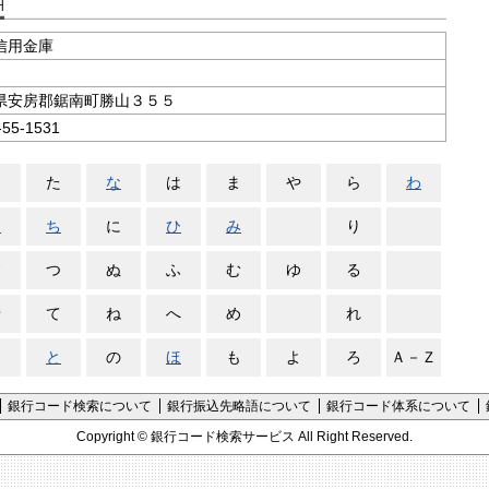
支店コード検索
信用金庫
県安房郡鋸南町勝山３５５
-55-1531
さ
た
な
は
ま
や
ら
わ
し
ち
に
ひ
み
り
す
つ
ぬ
ふ
む
ゆ
る
せ
て
ね
へ
め
れ
そ
と
の
ほ
も
よ
ろ
Ａ－Ｚ
銀行コード検索について
銀行振込先略語について
銀行コード体系について
Copyright ©
銀行コード検索サービス
All Right Reserved.