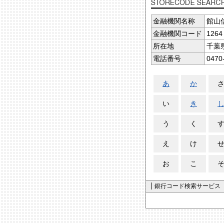
金融機関名称
館山
金融機関コード
1264
所在地
千葉
電話番号
0470
あ
か
い
き
う
く
え
け
お
こ
銀行コード検索サービス