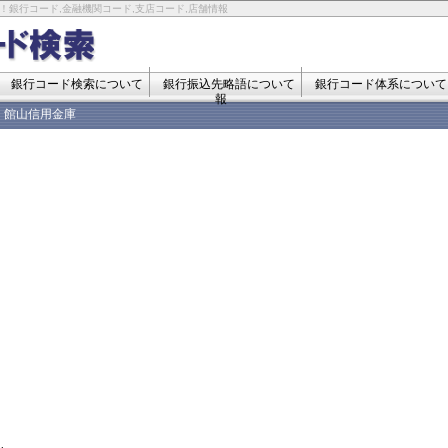
！銀行コード,金融機関コード,支店コード,店舗情報
銀行コード検索について
銀行振込先略語について
銀行コード体系について
報
館山信用金庫